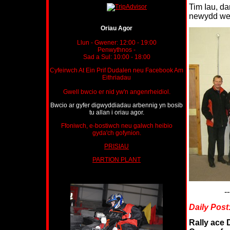
Tim Iau, d
newydd wed
Oriau Agor
Llun - Gwener:
12:00 - 19:00
Penwythnos -
Sad a Sul: 10:00 - 18:00
Cyfeirwch At Ein Prif Dudalen neu Facebook Am
Eithriadau
Gwell bwcio er nid yw'n angenrheidiol.
Bwcio ar gyfer digwyddiadau arbennig yn bosib
tu allan i oriau agor.
Ffoniwch, e-bostiwch neu galwch heibio
gyda'ch gofynion.
PRISIAU
PARTION PLANT
--
Daily Post
Rally ace 