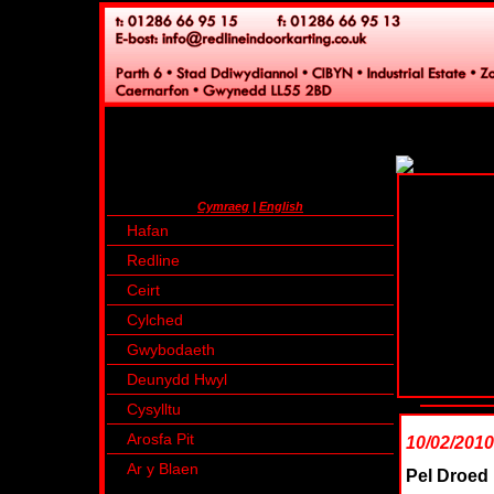
Cymraeg
|
English
Hafan
Redline
Ceirt
Cylched
Gwybodaeth
Deunydd Hwyl
Cysylltu
Arosfa Pit
10/02/2010
Ar y Blaen
Pel Droed