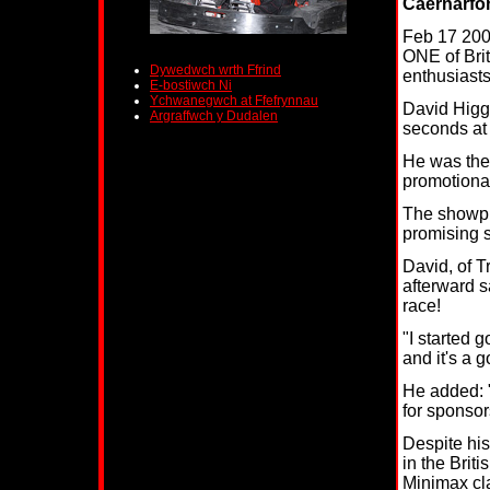
Caernarfo
Feb 17 200
ONE of Brita
Dywedwch wrth Ffrind
enthusiasts
E-bostiwch Ni
Ychwanegwch at Ffefrynnau
David Higgi
Argraffwch y Dudalen
seconds at 
He was ther
promotional
The showpi
promising s
David, of 
afterward s
race!
"I started 
and it's a 
He added: 
for sponsor
Despite his
in the Brit
Minimax cl