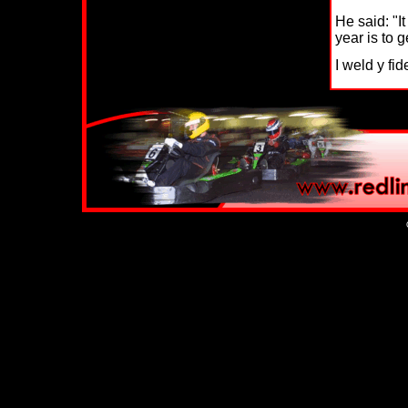
He said: "I
year is to 
I weld y fid