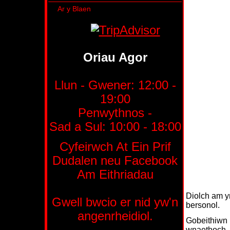
Ar y Blaen
Oriau Agor
Llun - Gwener:
12:00 -
19:00
Penwythnos -
Sad a Sul: 10:00 - 18:00
Cyfeirwch At Ein Prif
Dudalen neu Facebook
Am Eithriadau
Diolch am y
Gwell bwcio er nid yw'n
bersonol.
angenrheidiol.
Gobeithiwn 
wnaethoch, 