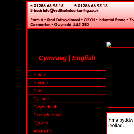
Cymraeg
|
English
Hafan
Redline
Ceirt
Cylched
Gwybodaeth
Deunydd Hwyl
Yma byddwn
Cysylltu
leoliad.
Arosfa Pit